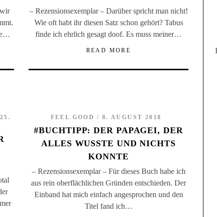
wir
– Rezensionsexemplar – Darüber spricht man nicht!
immt.
Wie oft habt ihr diesen Satz schon gehört? Tabus
die…
finde ich ehrlich gesagt doof. Es muss meiner…
READ MORE
25.
FEEL GOOD
8. AUGUST 2018
#BUCHTIPP: DER PAPAGEI, DER
R
ALLES WUSSTE UND NICHTS
KONNTE
– Rezensionsexemplar – Für dieses Buch habe ich
tal
aus rein oberflächlichen Gründen entschieden. Der
der
Einband hat mich einfach angesprochen und den
mmer
Titel fand ich…