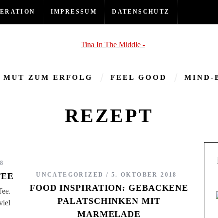
ERATION
IMPRESSUM
DATENSCHUTZ
MUT ZUM ERFOLG
FEEL GOOD
MIND-
REZEPT
8
TEE
UNCATEGORIZED
5. OKTOBER 2018
FOOD INSPIRATION: GEBACKENE
Tee.
PALATSCHINKEN MIT
viel
MARMELADE