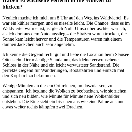
Haben Erwachsene verlernt in die Wolken zu
blicken?
Neulich machte ich mich um 8 Uhr auf den Weg ins Waldviertel. Es
war ein kühler morgen und es nieselte leicht. Die Chance, dass es im
Waldviertel wärmer ist, ist gleich Null. Umso überraschter war ich,
als ich dort aus dem Auto ausstieg – die Straßen waren trocken, die
Sonne kam leicht hervor und die Temperaturen waren mit einem
dünnen Jäckchen auch sehr angenehm.
Ich kenne die Gegend recht gut und liebe die Location beim Stausee
Ottenstein. Der mächtige Staudamm, das kleine verwunschene
Schloss in der Nähe und ein leicht verwüsteter Sandstrand. Die
perfekte Gegend für Wanderungen, Bootsfahrten und einfach mal
den Kopf frei zu bekommen.
Wenige Minuten an diesem Ort reichen, um loszulassen, zu
entspannen. Ich beginne die Wolken zu beobachten, wie sie ziehen
und sich neu bilden, wie Minute für Minute neue Wolkenbilder
entstehen. Die Eine sieht ein bisschen aus wie eine Palme aus und
etwas weiter rechts kämpfen zwei Drachen.
.
.