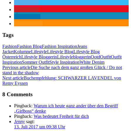
twittern
merken
mitteilen
RSS-feed
Tags
Fashion
Fashion Blog
Fashion Inspiration
Jeans
Jacket
Kolumne
Lifestyle
Lifestyle Blog
Lifestyle Blog
Österreich
Lifestyle Bloggerin
Lifestylebloggerin
Ootd
Outfit
Outfit
Inspiration
Sommer Outfit
Style Inspiration
White Denim
Previous article
Die Suche nach dem ganz großen Glück / Do not
stand in the shadow
Next article
Buchempfehlung: SCHWARZER LAVENDEL von
Remy Eyssen
8 Comments
Pingback:
Warum ich heute ganz ander über den Begriff
„Girlboss“ denke
Pingback:
Was bedeutet Freiheit für dich
Jenny
sagt:
13. Juli 2017 um 09:38 Uhr