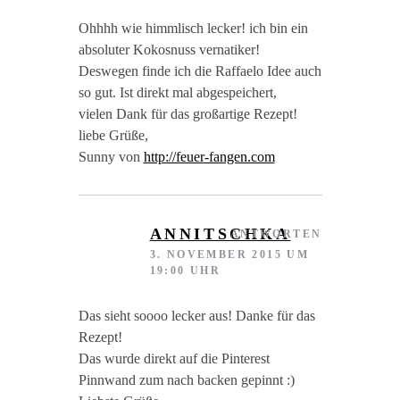
Ohhhh wie himmlisch lecker! ich bin ein
absoluter Kokosnuss vernatiker!
Deswegen finde ich die Raffaelo Idee auch
so gut. Ist direkt mal abgespeichert,
vielen Dank für das großartige Rezept!
liebe Grüße,
Sunny von
http://feuer-fangen.com
ANNITSCHKA
ANTWORTEN
3. NOVEMBER 2015 UM
19:00 UHR
Das sieht soooo lecker aus! Danke für das
Rezept!
Das wurde direkt auf die Pinterest
Pinnwand zum nach backen gepinnt :)