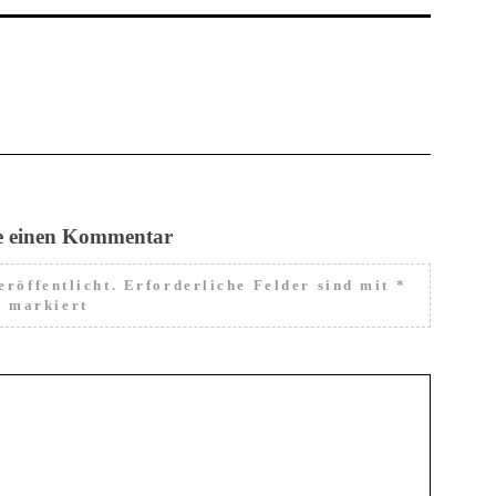
e einen Kommentar
röffentlicht.
Erforderliche Felder sind mit
*
markiert