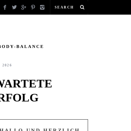
BODY-BALANCE
I 2026
WARTETE
ERFOLG
HALLO UND HERZLICH