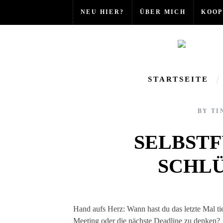
NEU HIER?
ÜBER MICH
KOOP
STARTSEITE
BY
TI
SELBST
SCHLÜ
Hand aufs Herz: Wann hast du das letzte Mal tief durchgeatmet, ohne dabei an dein Business, das nächste
Meeting oder die nächste Deadline zu denken?