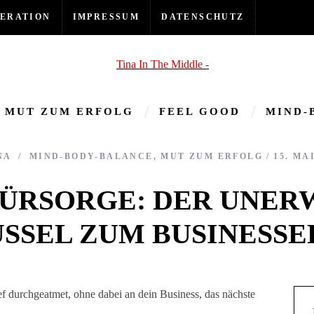
ERATION
IMPRESSUM
DATENSCHUTZ
MUT ZUM ERFOLG
FEEL GOOD
MIND-
NA
MIND-BODY-BALANCE
,
MUT ZUM ERFOLG
15. MA
FÜRSORGE: DER UNER
SSEL ZUM BUSINESS