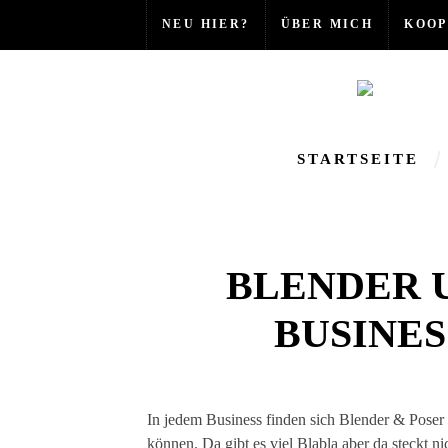
NEU HIER?
ÜBER MICH
KOOP
STARTSEITE
BLENDER U
BUSINES
In jedem Business finden sich Blender & Poser die ständig erzählen wie gut sie sind und was sie alles
können. Da gibt es viel Blabla aber da steckt n