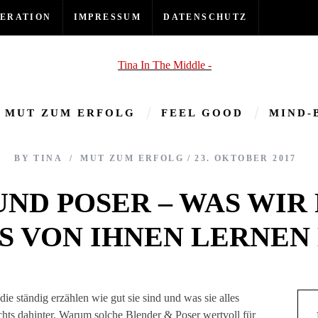
ERATION
IMPRESSUM
DATENSCHUTZ
MUT ZUM ERFOLG
FEEL GOOD
MIND-
BY
TINA
MUT ZUM ERFOLG
23. OKTOBER 2017
ND POSER – WAS WIR
S VON IHNEN LERNE
ichts dahinter. Warum solche Blender & Poser wertvoll für